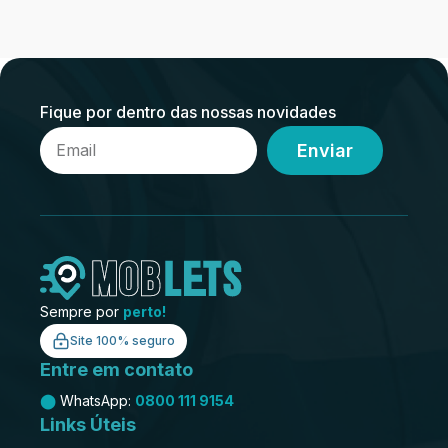
Fique por dentro das nossas novidades
Enviar
Sempre por
perto!
Site 100% seguro
Entre em contato
⬤
WhatsApp:
0800 111 9154
Links Úteis